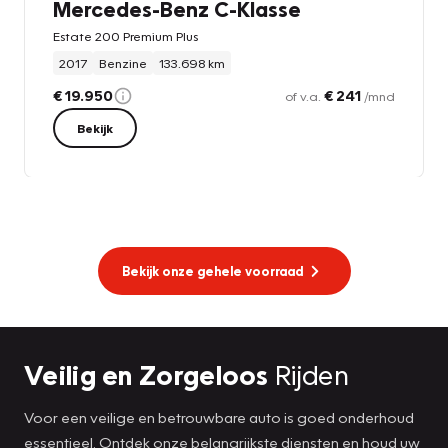
Mercedes-Benz C-Klasse
Estate 200 Premium Plus
2017
Benzine
133.698 km
€ 19.950
€ 241
of v.a.
/mnd
Bekijk
Bekijk onze gehele voorraad
Veilig en Zorgeloos
Rijden
Voor een veilige en betrouwbare auto is goed onderhoud
essentieel. Ontdek onze belangrijkste diensten en houd uw