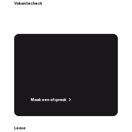
Vakantiecheck
Plan een
Werkplaatsafspraak
Is uw auto toe aan Onderhoud,
Bandenwissel of een Vakantiecheck? Plan
online een afspraak!
Maak een afspraak
Lease