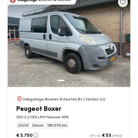
Vakgarage Brueren & Keetels Bv
| Velden (LI)
Peugeot Boxer
330 2.2 HDI L1H1 Nieuwe APK
2009
Diesel
185.579 km
€ 3.750
€ 53
of v.a.
/mnd