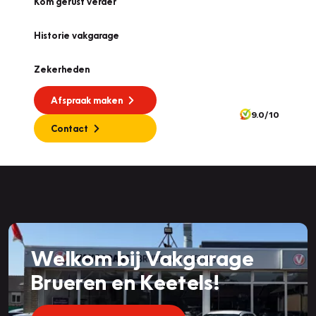
Kom gerust verder
Historie vakgarage
Zekerheden
Afspraak maken
9.0/10
Contact
Welkom bij Vakgarage
Brueren en Keetels!