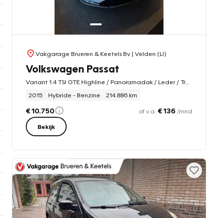
Vakgarage Brueren & Keetels Bv
| Velden (LI)
Volkswagen Passat
Variant 1.4 TSI GTE Highline / Panoramadak / Leder / Trekhaak
2015
Hybride - Benzine
214.886 km
€ 10.750
€ 136
of v.a.
/mnd
Bekijk