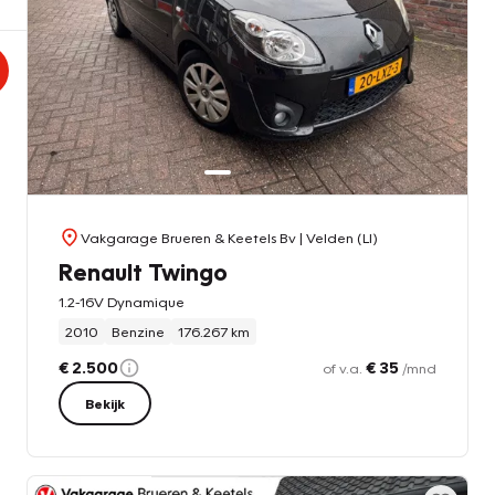
Vakgarage Brueren & Keetels Bv
| Velden (LI)
Renault Twingo
1.2-16V Dynamique
2010
Benzine
176.267 km
€ 2.500
€ 35
of v.a.
/mnd
Bekijk