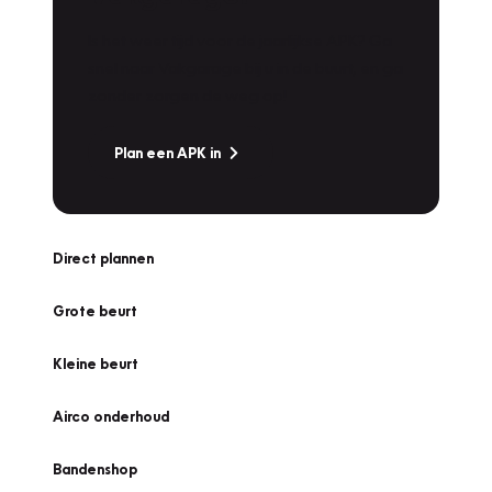
Is het weer tijd voor de jaarlijkse APK? Ga
snel naar Vakgarage bij u in de buurt, en ga
zonder zorgen de weg op!
Plan een APK in
Direct plannen
Grote beurt
Kleine beurt
Airco onderhoud
Bandenshop