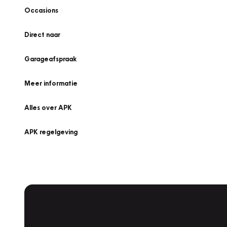
Occasions
Direct naar
Garageafspraak
Meer informatie
Alles over APK
APK regelgeving
APK Keuring bij Vakgarage!