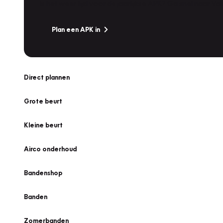
Is het weer tijd voor de jaarlijkse APK? Ga snel naar V
Plan een APK in
Direct plannen
Grote beurt
Kleine beurt
Airco onderhoud
Bandenshop
Banden
Zomerbanden