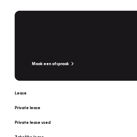
Plan een
Werkplaatsafspraak
Is uw auto toe aan Onderhoud, Bandenwissel of een Va
Maak een afspraak
Lease
Private lease
Private lease used