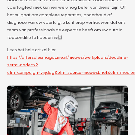
voertuigtechniek kunnen we u nog beter van dienst zijn. Of
het nu gaat om complexe reparaties, onderhoud of
diagnose van uw voertuig, u kunt erop vertrouwen dat ons
team van professionals de expertise heeft om uw auto in
topconditie te houden 🚗🙌
Lees het hele artikel hier:
https://aftersalesmagazine.nl/nieuws/werkplaats/deadline-
sermi-nadert/?
utm_campaign=vrijdag&utm_source=nieuwsbrief&utm_mediu