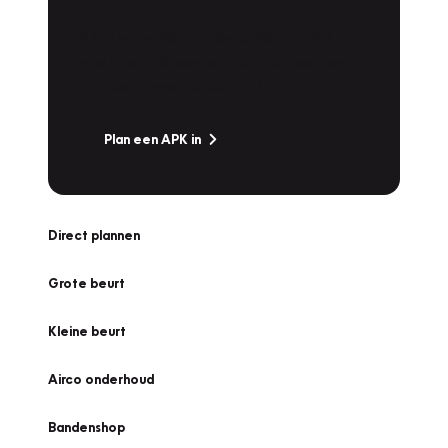
Is het weer tijd voor de jaarlijkse APK? Ga
snel naar Vakgarage bij u in de buurt, en ga
zonder zorgen de weg op!
Plan een APK in
Direct plannen
Grote beurt
Kleine beurt
Airco onderhoud
Bandenshop