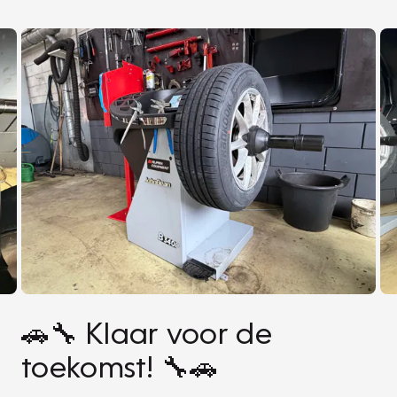
🚗🔧 Klaar voor de
toekomst! 🔧🚗