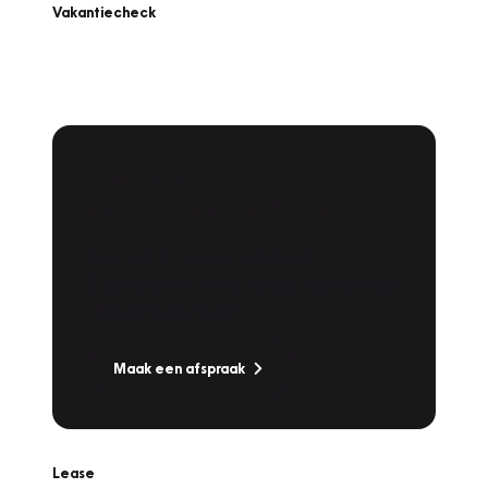
Vakantiecheck
Plan een
Werkplaatsafspraak
Is uw auto toe aan Onderhoud,
Bandenwissel of een Vakantiecheck? Plan
online een afspraak!
Maak een afspraak
Lease