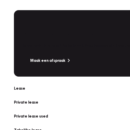
Plan een
Werkplaatsafspraak
Is uw auto toe aan Onderhoud, Bandenwissel of een Va
Maak een afspraak
Lease
Private lease
Private lease used