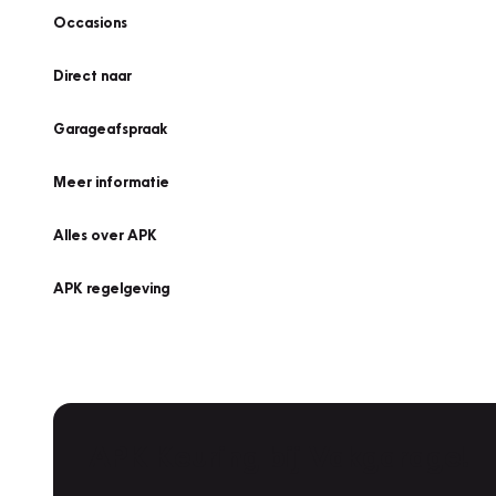
Occasions
Direct naar
Garageafspraak
Meer informatie
Alles over APK
APK regelgeving
APK Keuring bij Vakgarage!