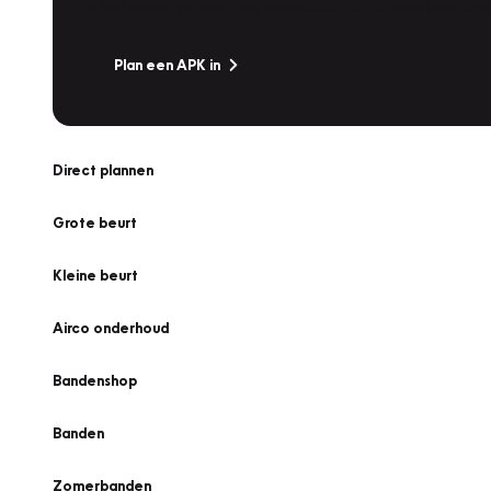
Is het weer tijd voor de jaarlijkse APK? Ga snel naar V
Plan een APK in
Direct plannen
Grote beurt
Kleine beurt
Airco onderhoud
Bandenshop
Banden
Zomerbanden